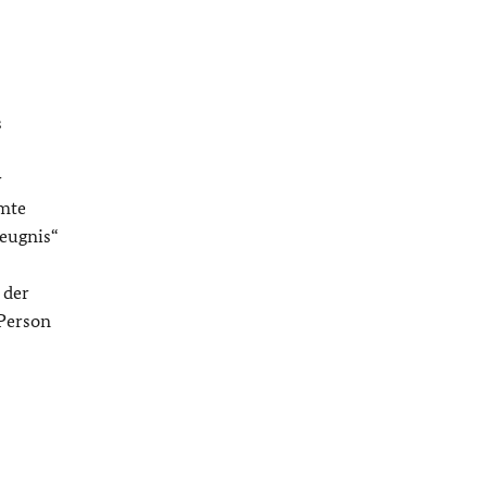
s
r
mmte
eugnis“
 der
 Person