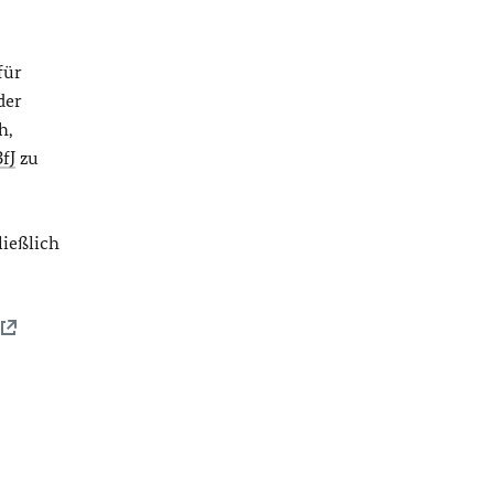
für
der
h,
fJ
zu
ießlich